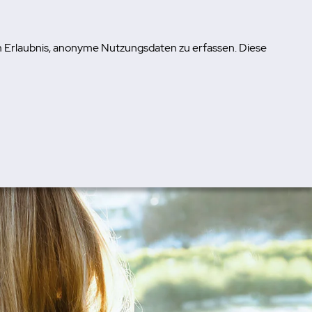
um Erlaubnis, anonyme Nutzungsdaten zu erfassen. Diese
Erfolge und Erfahrungen
FAQ
MyIRIS
-/zuklappen