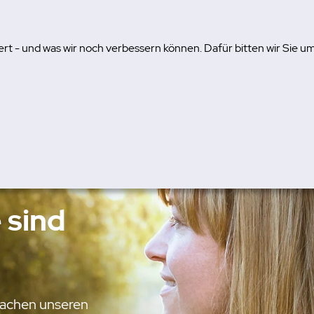
ert - und was wir noch verbessern können. Dafür bitten wir Sie 
Warum IRIS?
IRIS-Programm
Was dir hilft
auf
 sind
machen unseren