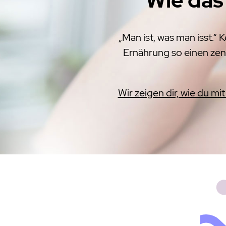
„Man ist, was man isst.“
Ernährung so einen zent
Wir zeigen dir, wie du m