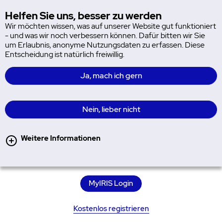
Sind Dir Mängel beim barrierefreien Zugang zur IRIS-Plattform
MyIRIS
aufgefallen? Dann nutze unser Feedback-Formular, um uns eine
Helfen Sie uns, besser zu werden
Hau
Nachricht zukommen zu lassen.
Wir möchten wissen, was auf unserer Website gut funktioniert
- und was wir noch verbessern können. Dafür bitten wir Sie
Felder mit einem * sind Pflichtfelder und müssen ausgefüllt werden.
um Erlaubnis, anonyme Nutzungsdaten zu erfassen. Diese
Entscheidung ist natürlich freiwillig.
Du kannst uns auch anrufen. Die Kontaktdaten findest Du unter
Kontakt
.
Ja, mach ich gern
Selbstverständlich beachten wir die Vorschriften des Datenschutzes.
Hier geht es zur
Datenschutzerklärung
.
Nein, lieber nicht
Weitere Informationen
MyIRIS Login
Kostenlos registrieren